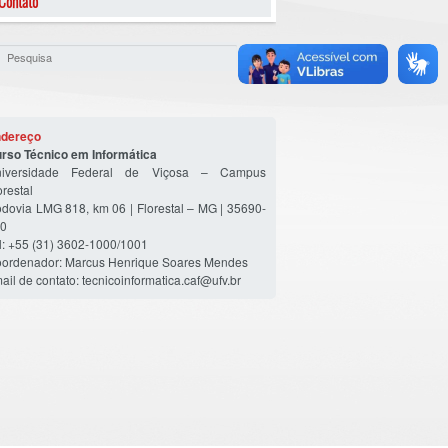
Contato
dereço
rso Técnico em Informática
niversidade Federal de Viçosa – Campus
orestal
dovia LMG 818, km 06 | Florestal – MG | 35690-
0
l: +55 (31) 3602-1000/1001
ordenador: Marcus Henrique Soares Mendes
ail de contato: tecnicoinformatica.caf@ufv.br