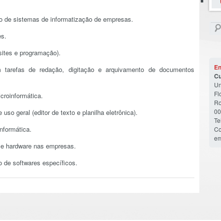
ão de sistemas de informatização de empresas.
es.
sites e programação).
En
om tarefas de redação, digitação e arquivamento de documentos
Cu
U
Fl
croinformática.
Ro
00
uso geral (editor de texto e planilha eletrônica).
Te
nformática.
Co
em
e e hardware nas empresas.
o de softwares específicos.