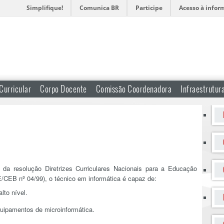
Simplifique!
Comunica BR
Participe
Acesso à infor
Curricular
Corpo Docente
Comissão Coordenadora
Infraestrutur
 da resolução Diretrizes Curriculares Nacionais para a Educação
/CEB nº 04/99), o técnico em informática é capaz de:
to nível.
equipamentos de microinformática.